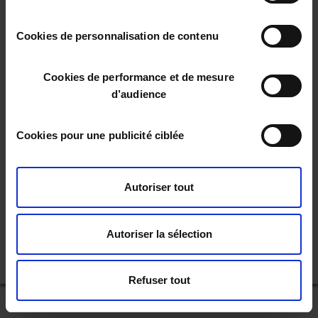
Vous pouvez changer d'avis à tout moment en cliquant
consentement
sur le bouton "paramétrer les cookies" en bas de chaque
Cookies de personnalisation de contenu
page de notre site.
Cookies de performance et de mesure
d’audience
Cookies pour une publicité ciblée
Je cumule des tickets E.Leclerc
Autoriser tout
Je paie en ligne en toute sécurité
Autoriser la sélection
Je bénéficie d'un service 100% gratuit
Refuser tout