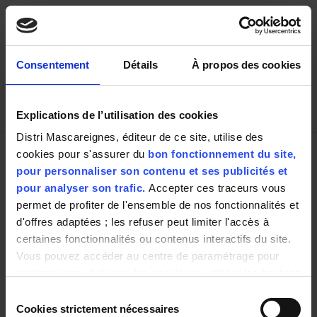
Consentement
Détails
À propos des cookies
Paramétrer les cookies
Explications de l’utilisation des cookies
Distri Mascareignes, éditeur de ce site, utilise des
cookies pour s'assurer du
bon fonctionnement du site,
pour personnaliser son contenu et ses publicités et
ou
pour analyser son trafic.
Accepter ces traceurs vous
Je le sélectionne sur la carte.
permet de profiter de l'ensemble de nos fonctionnalités et
d'offres adaptées ; les refuser peut limiter l'accès à
certaines fonctionnalités ou contenus interactifs du site.
Vous pouvez accéder au centre de paramétrage pour
exprimer vos choix sur les cookies ou utiliser les boutons
ci-dessous "Autoriser tout"/"Refuser tout". Votre choix est
Sélection
valable uniquement sur ce site pour une durée de 6 mois.
Cookies strictement nécessaires
du