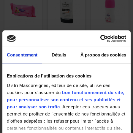
Savon Manava
Gel coiffant
Déodorant bille
Fleur de Tiaré
Vitanove Effet
Manava Peaux
orchidée 100g
invisible - 300ml
sensibles 50ml
Consentement
Détails
À propos des cookies
1,03 €
1,79 €
1,20 €
Explications de l’utilisation des cookies
10.30 € / Kg
5.97 € / Litre
24.00 € / Litre
Distri Mascareignes, éditeur de ce site, utilise des
cookies pour s'assurer du
bon fonctionnement du site,
pour personnaliser son contenu et ses publicités et
pour analyser son trafic.
Accepter ces traceurs vous
permet de profiter de l'ensemble de nos fonctionnalités et
d'offres adaptées ; les refuser peut limiter l'accès à
certaines fonctionnalités ou contenus interactifs du site.