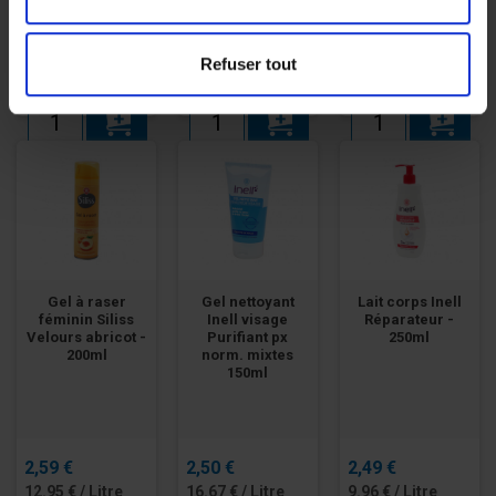
1,60 €
1,50 €
2,34 €
Refuser tout
6.40 € / Litre
3.00 € / Litre
1.17 € / Pièce
Gel à raser
Gel nettoyant
Lait corps Inell
féminin Siliss
Inell visage
Réparateur -
Velours abricot -
Purifiant px
250ml
200ml
norm. mixtes
150ml
2,59 €
2,50 €
2,49 €
12.95 € / Litre
16.67 € / Litre
9.96 € / Litre