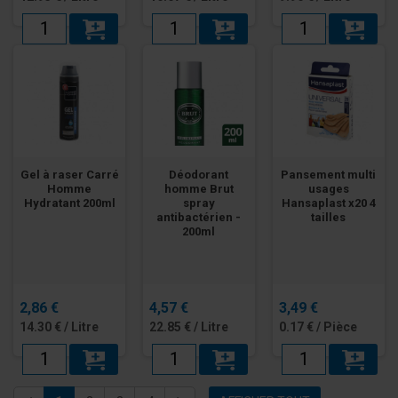
Gel à raser Carré
Déodorant
Pansement multi
Homme
homme Brut
usages
Hydratant 200ml
spray
Hansaplast x20 4
antibactérien -
tailles
200ml
2,86 €
4,57 €
3,49 €
14.30 € / Litre
22.85 € / Litre
0.17 € / Pièce