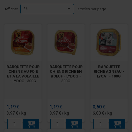
Afficher
36
articles par page
BARQUETTE POUR
BARQUETTE POUR
BARQUETTE
CHIENS AU FOIE
CHIENS RICHE EN
RICHE AGNEAU -
ET A LA VOLAILLE
BOEUF - LYDOG -
LYCAT - 100G
- LYDOG -300G
300G
1,19 €
1,19 €
0,60 €
3.97 € / kg
3.97 € / kg
6.00 € / kg