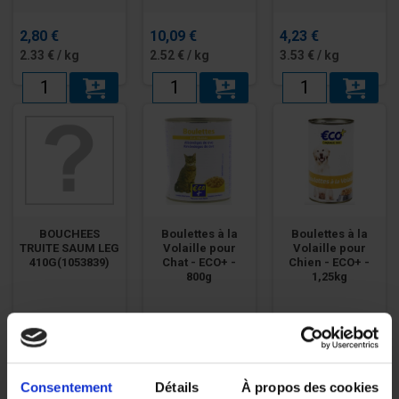
2,80 €
10,09 €
4,23 €
2.33 € / kg
2.52 € / kg
3.53 € / kg
BOUCHEES
Boulettes à la
Boulettes à la
TRUITE SAUM LEG
Volaille pour
Volaille pour
410G(1053839)
Chat - ECO+ -
Chien - ECO+ -
800g
1,25kg
1,13 €
1,92 €
2,44 €
2.72 € / kg
2.40 € / kg
2.03 € / kg
Consentement
Détails
À propos des cookies