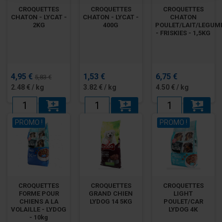
CROQUETTES
CROQUETTES
CROQUETTES
CHATON - LYCAT -
CHATON - LYCAT -
CHATON
2KG
400G
POULET/LAIT/LEGUM
- FRISKIES - 1,5KG
4,95 €
1,53 €
6,75 €
5,83 €
2.48 € / kg
3.82 € / kg
4.50 € / kg
PROMO !
PROMO !
CROQUETTES
CROQUETTES
CROQUETTES
FORME POUR
GRAND CHIEN
LIGHT
CHIENS A LA
LYDOG 14 5KG
POULET/CAR
VOLAILLE - LYDOG
LYDOG 4K
- 10kg