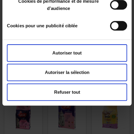
Cookies de performance et de mesure
d’audience
Cookies pour une publicité ciblée
CROQUETTES
CROQUETTES
CROQUETTES
BOEUF POULET
CHAT
CHAT STÉRILISÉ
LEGUMES LYCAT
POULET/LEGUMES
ADULTE POULET -
2KG
- FRISKIES
ULTIMA - 3KG
PURINA - 3KG
Autoriser tout
Autoriser la sélection
5,83 €
11,86 €
15,57 €
2.92 € / kg
3.95 € / kg
5.19 € / kg
Refuser tout
PROMO !