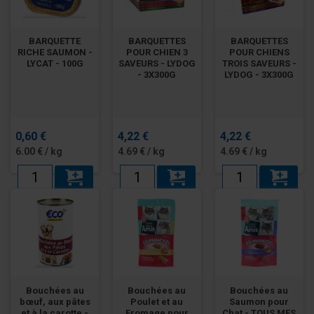
BARQUETTE
BARQUETTES
BARQUETTES
RICHE SAUMON -
POUR CHIEN 3
POUR CHIENS
LYCAT - 100G
SAVEURS - LYDOG
TROIS SAVEURS -
- 3X300G
LYDOG - 3X300G
0,60 €
4,22 €
4,22 €
6.00 € / kg
4.69 € / kg
4.69 € / kg
Bouchées au
Bouchées au
Bouchées au
bœuf, aux pâtes
Poulet et au
Saumon pour
et à la carotte -
Fromage pour
Chat - TOUS MES