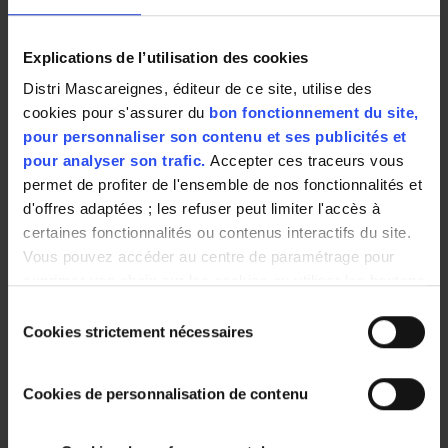
PROMO !
Explications de l’utilisation des cookies
Distri Mascareignes, éditeur de ce site, utilise des
cookies pour s'assurer du
bon fonctionnement du site,
pour personnaliser son contenu et ses publicités et
pour analyser son trafic.
Accepter ces traceurs vous
CATISFACTIONS
CROQUETTE
CROQUETTES
permet de profiter de l'ensemble de nos fonctionnalités et
Friandises au
RICHES VIANDES
BOEUF POULET
fromage pour
ECO+-10KG
FOIE
d'offres adaptées ; les refuser peut limiter l'accès à
chat et chaton
400G(1045570)
certaines fonctionnalités ou contenus interactifs du site.
60g
Vous pouvez accéder au centre de paramétrage pour
exprimer vos choix sur les cookies ou utiliser les boutons
ci-dessous "Autoriser tout"/"Refuser tout". Votre choix est
Sélection
1,47 €
18,88 €
2,25 €
1,95 €
valable uniquement sur ce site pour une durée de 6 mois.
Cookies strictement nécessaires
du
24.50 € / kg
1.89 € / kg
5.62 € / kg
Vous pouvez changer d'avis à tout moment en cliquant
consentement
sur le bouton "paramétrer les cookies" en bas de chaque
Cookies de personnalisation de contenu
page de notre site.