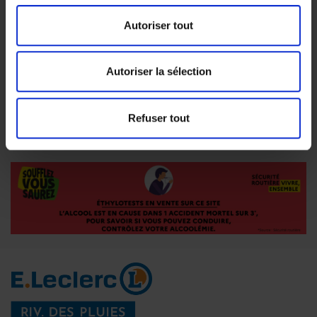
disposez du droit à portabilité des données personnelles que vous
nous avez fournies et traitées sur la base de votre consentement ou
Autoriser tout
de l’exécution d’un contrat. Vous disposez d’un droit d’introduire une
réclamation auprès de la Commission Nationale Informatique et
Libertés (CNIL) : pour en savoir plus, consultez vos droits sur le site
Autoriser la sélection
de la CNIL (www.cnil.fr). A tout moment vous pouvez exercer
l'ensemble de ces droits auprès de notre service dpo@e-leclerc.re ou
par courrier accompagné d’une copie de votre pièce d’identité à
Refuser tout
l'adresse suivante GIE DISTRI MASCAREIGNES - Service DPO - CS
61078 2, rue de Bordeaux 97829 LE PORT CEDEX