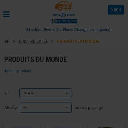
0,00 €
E.Leclerc - Rivière Des Pluies (Changer de magasin)
EPICERIE SALEE
PRODUITS DU MONDE
PRODUITS DU MONDE
Il y a 55 produits.
Tri
De A à Z
Afficher
36
articles par page