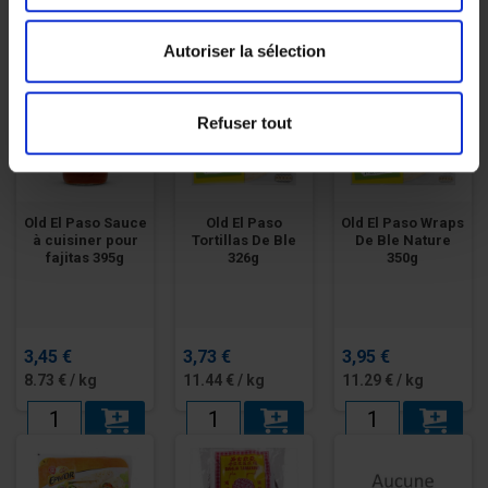
11.00 € / kg
10.00 € / kg
75.00 € / kg
Autoriser la sélection
Refuser tout
Old El Paso Sauce
Old El Paso
Old El Paso Wraps
à cuisiner pour
Tortillas De Ble
De Ble Nature
fajitas 395g
326g
350g
3,45 €
3,73 €
3,95 €
8.73 € / kg
11.44 € / kg
11.29 € / kg