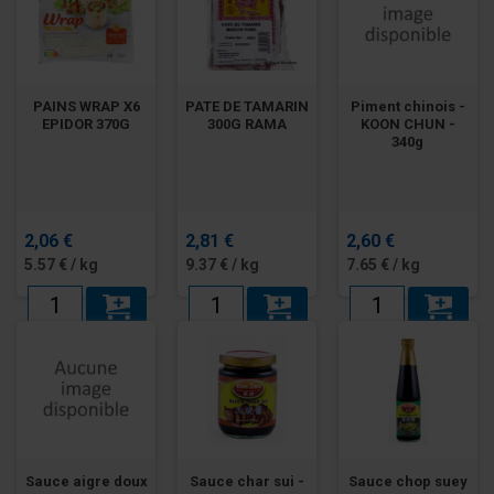
PAINS WRAP X6
PATE DE TAMARIN
Piment chinois -
EPIDOR 370G
300G RAMA
KOON CHUN -
340g
2,06 €
2,81 €
2,60 €
5.57 € / kg
9.37 € / kg
7.65 € / kg
Sauce aigre doux
Sauce char sui -
Sauce chop suey