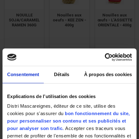
NOUILLE
Nouilles aux
Nouilles aux
SOJA/CARAMEL
oeufs - KEE ZEN -
œufs - L'ASSIETTE
RAMEN 360G
400g
ORIENTALE - 400g
4,11 €
2,24 €
1,59 €
11.42 € / kg
5.60 € / kg
3.98 € / kg
Consentement
Détails
À propos des cookies
Explications de l’utilisation des cookies
Distri Mascareignes, éditeur de ce site, utilise des
cookies pour s'assurer du
bon fonctionnement du site,
Nouilles
Nouilles
Nouilles
pour personnaliser son contenu et ses publicités et
instantanées
instantanées
instantanées
pour analyser son trafic.
Accepter ces traceurs vous
crevettes - KEE
légumes - KEE
porc - KEE ZEN -
ZEEN - 70 g
ZEN - 70g
40g
permet de profiter de l'ensemble de nos fonctionnalités et