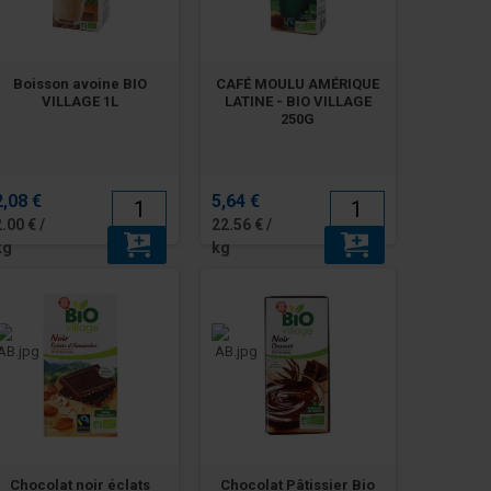
Boisson avoine BIO
CAFÉ MOULU AMÉRIQUE
VILLAGE 1L
LATINE - BIO VILLAGE
250G
2,08 €
5,64 €
2.00 € /
22.56 € /
kg
kg
Chocolat noir éclats
Chocolat Pâtissier Bio