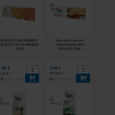
BISCUITS AUX GERMES
Biscuits fourrés
DE BLÉ ET SOJA ORANGE
chocolat noir BIO
- 200 G
VILLAGE 185g
1,85 €
2,46 €
9.25 € /
13.30 € /
kg
kg