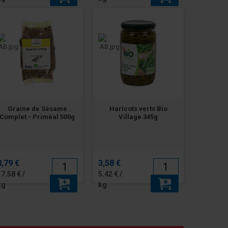
Graine de Sésame
Haricots verts Bio
Complet - Priméal 500g
Village 345g
8,79 €
3,58 €
17.58 € /
5.42 € /
kg
kg