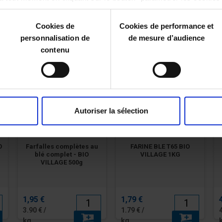
1,98 €
2,98 €
Cookies de
Cookies de performance et
4.95 € /
8.05 € /
personnalisation de
de mesure d’audience
kg
kg
contenu
Autoriser la sélection
O
Farfalles complètes au
FARINE BLE T65 BIO
blé complet - BIO
VILLAGE 1KG
VILLAGE 500g
1,95 €
1,79 €
3.90 € /
1.79 € /
kg
kg