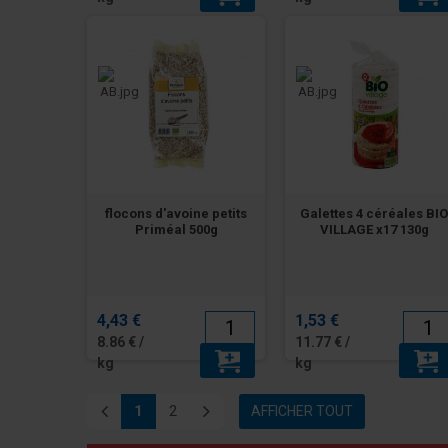
flocons d'avoine petits
Galettes 4 céréales BI
Priméal 500g
VILLAGE x17 130g
4,43 €
1,53 €
8.86 € /
11.77 € /
kg
kg
1
2
AFFICHER TOUT