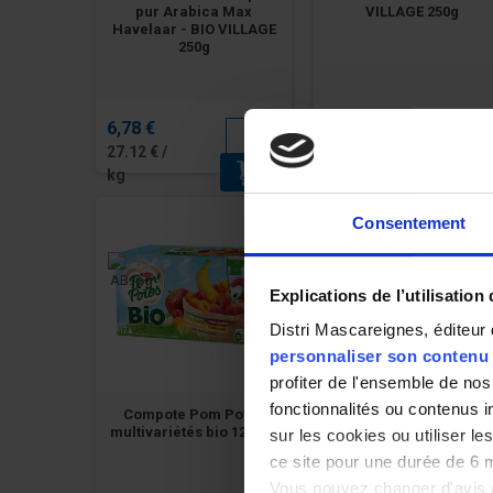
pur Arabica Max
VILLAGE 250g
Havelaar - BIO VILLAGE
250g
6,78 €
5,65 €
27.12 € /
22.60 € /
kg
kg
Consentement
Explications de l’utilisation
Distri Mascareignes, éditeur 
personnaliser son contenu e
profiter de l'ensemble de nos 
fonctionnalités ou contenus 
Compote Pom Potes
Compotes Pomme Frais
multivariétés bio 12x90g
sans sucres ajoutés Bi
sur les cookies ou utiliser l
x4 - BIO VILLAGE - 400g
ce site pour une durée de 6 
Vous pouvez changer d'avis à