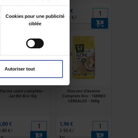
4,13 €
4,60 €
Cookies pour une publicité
45.89 € /
51.11 € /
ciblée
kg
kg
Autoriser tout
Farine semi complète -
Flocons d'Avoine
Jardin Bio 1kg
Complets Bio - TERRES
CEREALES - 500g
4,80 €
1,96 €
4.80 € /
3.92 € /
kg
kg