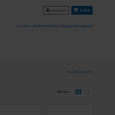
Connexion
0,00 €
E.Leclerc - Rivière Des Pluies (Changer de magasin)
Il y a 69 produits.
Afficher