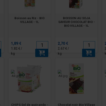
Boisson au Riz - BIO
BOISSON AU SOJA
VILLAGE - 1L
SAVEUR CHOCOLAT BIO -
BIO VILLAGE - 1L
1,89 €
2,70 €
1.82 € /
2.67 € /
kg
kg
O
CHIPS Sel de guérande -
Chocolat noir Bio Village