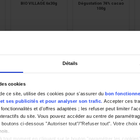
BIO VILLAGE 6x30g
Dégustation 74% cacao
100g
3,22 €
2,24 €
17.89 € /
22.40 € /
kg
kg
Détails
 des cookies
de ce site, utilise des cookies pour s'assurer du
bon fonctionne
t ses publicités et pour analyser son trafic.
Accepter ces tr
fonctionnalités et d'offres adaptées ; les refuser peut limiter l'a
interactifs du site. Vous pouvez accéder au centre de paramétra
e
Compotes Pomme Poire
Confiture extra de fraise
o
sans sucres ajoutés Bio
- BIO VILLAGE 370g
es boutons ci-dessous "Autoriser tout"/"Refuser tout". Votre choix
x4 - BIO VILLAGE - 400g
mois.
 tout moment en cliquant sur le bouton "paramétrer les cookie