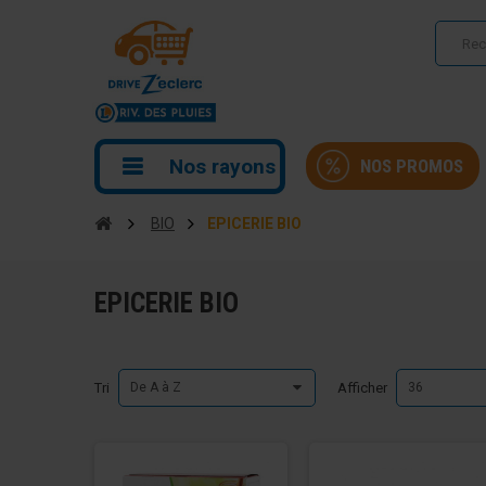
Nos rayons
NOS PROMOS
BIO
EPICERIE BIO
EPICERIE BIO
Tri
De A à Z
Afficher
36