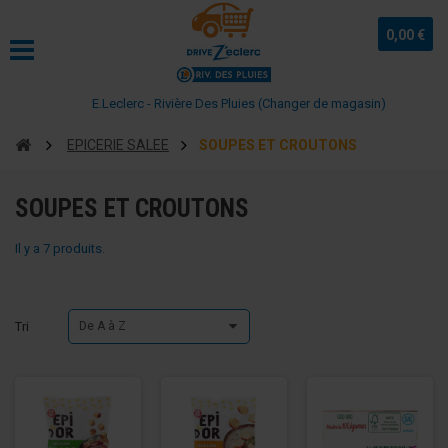
0,00 €
E.Leclerc - Rivière Des Pluies (Changer de magasin)
EPICERIE SALEE
SOUPES ET CROUTONS
SOUPES ET CROUTONS
Il y a 7 produits.
Tri
De A à Z