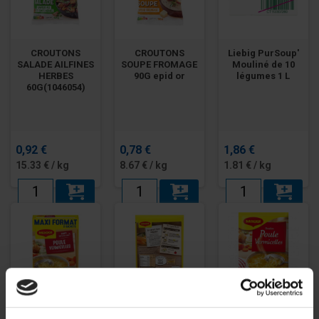
CROUTONS
CROUTONS
Liebig PurSoup'
SALADE AILFINES
SOUPE FROMAGE
Mouliné de 10
HERBES
90G epid or
légumes 1 L
60G(1046054)
0,92 €
0,78 €
1,86 €
15.33 € / kg
8.67 € / kg
1.81 € / kg
MAGGI poule aux
MAGGI Saveur à
Soupe de Poule
vermicelles
l'Ancienne Poule
aux Vermicelles