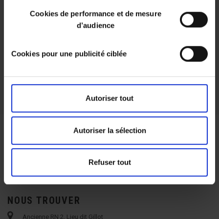
2,10 €
Cookies de performance et de mesure
2.04 € / kg
d’audience
Cookies pour une publicité ciblée
Autoriser tout
Autoriser la sélection
Refuser tout
NOUS TROUVER
Ancienne RN 2, Lieu dit Gillot