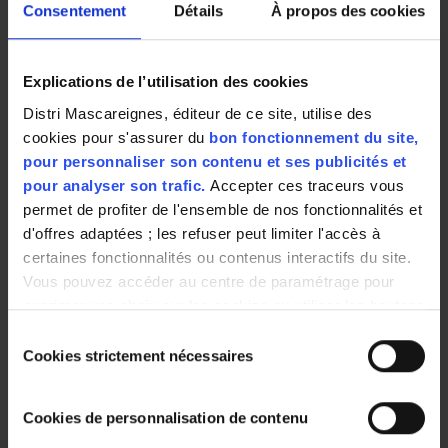
Consentement
Détails
À propos des cookies
3X59g
au Pot aux petits
MAGGI 65Grs
légumes 58g
Explications de l’utilisation des cookies
Distri Mascareignes, éditeur de ce site, utilise des
2,04 €
1,59 €
0,64 €
cookies pour s'assurer du
bon fonctionnement du site,
11.53 € / kg
27.41 € / kg
9.85 € / kg
pour personnaliser son contenu et ses publicités et
pour analyser son trafic.
Accepter ces traceurs vous
permet de profiter de l'ensemble de nos fonctionnalités et
d'offres adaptées ; les refuser peut limiter l'accès à
certaines fonctionnalités ou contenus interactifs du site.
Vous pouvez accéder au centre de paramétrage pour
exprimer vos choix sur les cookies ou utiliser les boutons
ci-dessous "Autoriser tout"/"Refuser tout". Votre choix est
Sélection
Veloute 10
valable uniquement sur ce site pour une durée de 6 mois.
legumes 1L Regal
Cookies strictement nécessaires
du
soupe
Vous pouvez changer d'avis à tout moment en cliquant
consentement
sur le bouton "paramétrer les cookies" en bas de chaque
Cookies de personnalisation de contenu
page de notre site.