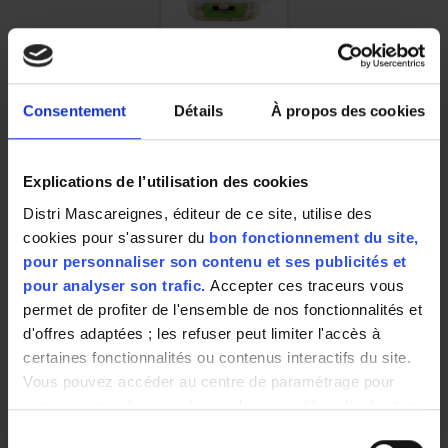
SALADE
PIEMONTAISE
SALAISON DE
Consentement
Détails
À propos des cookies
BOURBON - 350G
Explications de l’utilisation des cookies
4,68 €
Distri Mascareignes, éditeur de ce site, utilise des
13.37 € / Kg
cookies pour s'assurer du
bon fonctionnement du site,
pour personnaliser son contenu et ses publicités et
pour analyser son trafic.
Accepter ces traceurs vous
permet de profiter de l'ensemble de nos fonctionnalités et
d'offres adaptées ; les refuser peut limiter l'accès à
certaines fonctionnalités ou contenus interactifs du site.
Vous pouvez accéder au centre de paramétrage pour
exprimer vos choix sur les cookies ou utiliser les boutons
ci-dessous "Autoriser tout"/"Refuser tout". Votre choix est
Sélection