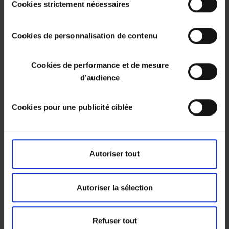
valable uniquement sur ce site pour une durée de 6 mois.
Cookies strictement nécessaires
du
Vous pouvez changer d'avis à tout moment en cliquant
consentement
sur le bouton "paramétrer les cookies" en bas de chaque
Cookies de personnalisation de contenu
page de notre site.
Cookies de performance et de mesure
d’audience
NOUS TROUVER
Ancienne RN 2, Lieu dit Gillot
Cookies pour une publicité ciblée
97438 Ste Marie
0692052395
Autoriser tout
Autoriser la sélection
NOUS CONTACTER
Refuser tout