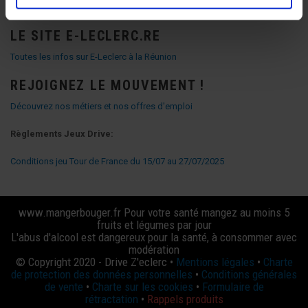
Formulaire de contact
LE SITE E-LECLERC.RE
Toutes les infos sur E-Leclerc à la Réunion
REJOIGNEZ LE MOUVEMENT !
Découvrez nos métiers et nos offres d'emploi
Règlements Jeux Drive:
Conditions jeu Tour de France du 15/07 au 27/07/2025
www.mangerbouger.fr Pour votre santé mangez au moins 5
fruits et légumes par jour
L'abus d'alcool est dangereux pour la santé, à consommer avec
modération
© Copyright 2020 - Drive Z'eclerc •
Mentions légales
•
Charte
de protection des données personnelles
•
Conditions générales
de vente
•
Charte sur les cookies
•
Formulaire de
rétractation
•
Rappels produits