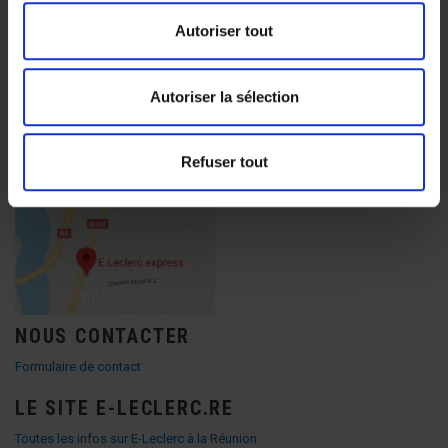
Autoriser tout
NOUS TROUVER
Autoriser la sélection
Ancienne RN 2, Lieu dit Gillot
97438 Ste Marie
0692052395
Refuser tout
NOUS CONTACTER
Formulaire de contact
LE SITE E-LECLERC.RE
Toutes les infos sur E-Leclerc à la Réunion