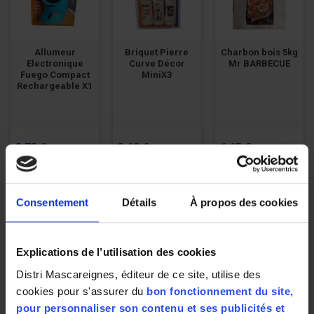
Allumeur
Briquet Pierre
Charbon bois 5kg
Electronique
Curve Décor
Mr BARBECUE
Fuego Compact
MiniX3
Rechargeable X1
3,73 €
3,62 €
6,65 €
76.12 € / kg
73.88 € / kg
1.33 € /
Consentement
Détails
À propos des cookies
Explications de l’utilisation des cookies
Distri Mascareignes, éditeur de ce site, utilise des
cookies pour s'assurer du
bon fonctionnement du site,
Colle spécial
Recharge De Gaz
pour personnaliser son contenu et ses publicités et
rongeurs -
Universelle