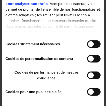
pour analyser son trafic.
Accepter ces traceurs vous
VULCANOTTO -
Flam'Up
135g
permet de profiter de l'ensemble de nos fonctionnalités et
d'offres adaptées ; les refuser peut limiter l'accès à
certaines fonctionnalités ou contenus interactifs du site.
Vous pouvez accéder au centre de paramétrage pour
3,62 €
3,76 €
exprimer vos choix sur les cookies ou utiliser les boutons
26.81 € / kg
73.73 € / kg
ci-dessous "Autoriser tout"/"Refuser tout". Votre choix est
Sélection
valable uniquement sur ce site pour une durée de 6 mois.
Cookies strictement nécessaires
du
Vous pouvez changer d'avis à tout moment en cliquant
consentement
sur le bouton "paramétrer les cookies" en bas de chaque
Cookies de personnalisation de contenu
page de notre site.
Cookies de performance et de mesure
d’audience
Cookies pour une publicité ciblée