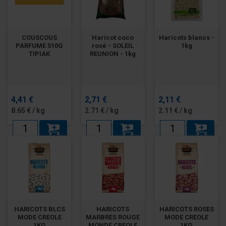
COUSCOUS
Haricot coco
Haricots blancs -
PARFUME 510G
rosé - SOLEIL
1kg
TIPIAK
REUNION - 1kg
4,41 €
2,71 €
2,11 €
8.65 € / kg
2.71 € / kg
2.11 € / kg
HARICOTS BLCS
HARICOTS
HARICOTS ROSES
MODE CREOLE
MARBRES ROUGE
MODE CREOLE
1KG
MONDE CREOLE
1KG