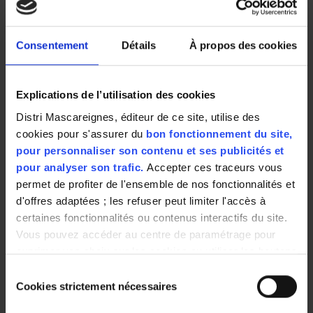
2.14 € / kg
2.33 € / kg
1.99 € / kg
Consentement
Détails
À propos des cookies
Explications de l’utilisation des cookies
Distri Mascareignes, éditeur de ce site, utilise des
cookies pour s'assurer du
bon fonctionnement du site,
pour personnaliser son contenu et ses publicités et
Lentilles blondes
Lentilles blondes
LENTILLES GRISES
- 1kg
- 2Kg
MODE CREOLE
pour analyser son trafic.
Accepter ces traceurs vous
1KG
permet de profiter de l'ensemble de nos fonctionnalités et
d'offres adaptées ; les refuser peut limiter l'accès à
certaines fonctionnalités ou contenus interactifs du site.
Vous pouvez accéder au centre de paramétrage pour
3,31 €
3,63 €
2,75 €
3.31 € / kg
1.81 € / kg
2.75 € / kg
exprimer vos choix sur les cookies ou utiliser les boutons
ci-dessous "Autoriser tout"/"Refuser tout". Votre choix est
Sélection
valable uniquement sur ce site pour une durée de 6 mois.
Cookies strictement nécessaires
du
Vous pouvez changer d'avis à tout moment en cliquant
consentement