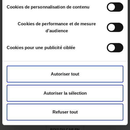
sur le bouton "paramétrer les cookies" en bas de chaque
Cookies de personnalisation de contenu
page de notre site.
Cookies de performance et de mesure
d’audience
Pois - 1kg
Pois du cap -
POIS DU CAP 1KG
SOLEIL KREOL -
LE FORBAN
1kg
Cookies pour une publicité ciblée
2,26 €
2,86 €
2,31 €
2.26 € / kg
2.86 € / kg
2.31 € / kg
Autoriser tout
Autoriser la sélection
Refuser tout
POIS DU CAP EN