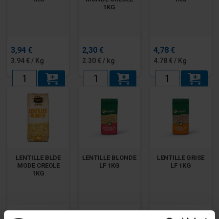
1KG
3,94 €
2,30 €
4,78 €
3.94 € / Kg
2.30 € / kg
4.78 € / Kg
LENTILLE BLDE
LENTILLE BLONDE
LENTILLE GRISE
MODE CREOLE
LF 1KG
LF 1KG
1KG
2,14 €
2,33 €
1,99 €