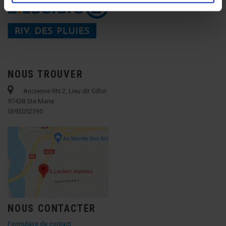
NOUS TROUVER
Ancienne RN 2, Lieu dit Gillot
97438 Ste Marie
0692052395
NOUS CONTACTER
Formulaire de contact