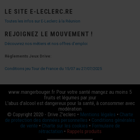
LE SITE E-LECLERC.RE
Toutes les infos sur E-Leclerc à la Réunion
REJOIGNEZ LE MOUVEMENT !
Découvrez nos métiers et nos offres d'emploi
Règlements Jeux Drive:
Conditions jeu Tour de France du 15/07 au 27/07/2025
www.mangerbouger.fr Pour votre santé mangez au moins 5
fruits et légumes par jour
L'abus d'alcool est dangereux pour la santé, à consommer avec
modération
© Copyright 2020 - Drive Z'eclerc •
Mentions légales
•
Charte
de protection des données personnelles
•
Conditions générales
de vente
•
Charte sur les cookies
•
Formulaire de
rétractation
•
Rappels produits