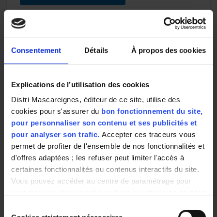
Consentement
Détails
À propos des cookies
En savoir plus
Composition :
Agents surfactants anioniques & non-ioniques: moins de 15%.
Explications de l’utilisation des cookies
parfum, enzymes, conservateurs: 5-CHLORO-2-METHYL-3(2h)-
Distri Mascareignes, éditeur de ce site, utilise des
ISOTHIAZOLONE MIXT
cookies pour s'assurer du
bon fonctionnement du site,
Poids net :
pour personnaliser son contenu et ses publicités et
3L
pour analyser son trafic.
Accepter ces traceurs vous
permet de profiter de l'ensemble de nos fonctionnalités et
Contenu net :
d'offres adaptées ; les refuser peut limiter l'accès à
3L
certaines fonctionnalités ou contenus interactifs du site.
Mentions de danger :
Vous pouvez accéder au centre de paramétrage pour
Provoque une irritation cutanée. Provoque une sévère irritation
exprimer vos choix sur les cookies ou utiliser les boutons
des yeux. Peut provoquer une allergie cutanée.
ci-dessous "Autoriser tout"/"Refuser tout". Votre choix est
Sélection
Conseils de prudence :
valable uniquement sur ce site pour une durée de 6 mois.