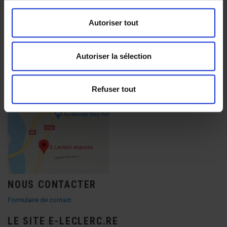
Autoriser tout
NOUS TROUVER
Autoriser la sélection
Ancienne RN 2, Lieu dit Gillot
97438 Ste Marie
0692052395
Refuser tout
NOUS CONTACTER
Formulaire de contact
LE SITE E-LECLERC.RE