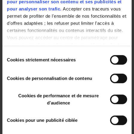
pour personnaliser son contenu et ses publicités et
pour analyser son trafic.
Accepter ces traceurs vous
En savoir plus
permet de profiter de l'ensemble de nos fonctionnalités et
Pays d’origine ou du lieu de provenance
d'offres adaptées ; les refuser peut limiter l'accès à
(description) :
certaines fonctionnalités ou contenus interactifs du site.
France
Vous pouvez accéder au centre de paramétrage pour
Labels / Logos / Mentions valorisantes :
exprimer vos choix sur les cookies ou utiliser les boutons
ci-dessous "Autoriser tout"/"Refuser tout". Votre choix est
CAT 1
Sélection
valable uniquement sur ce site pour une durée de 6 mois.
Cookies strictement nécessaires
du
Vous pouvez changer d'avis à tout moment en cliquant
consentement
sur le bouton "paramétrer les cookies" en bas de chaque
Cookies de personnalisation de contenu
page de notre site.
Cookies de performance et de mesure
d’audience
Cookies pour une publicité ciblée